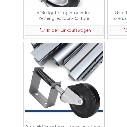
6 "Rollgate-Trägerräder für
Gate-
Kettengliedzaun-Rolltore
Toren,
In den Einkaufswagen
Gate-Helferrad zum Tragen von Toren,