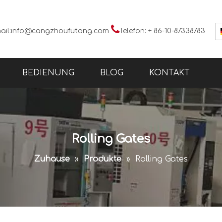

ail:
info@cangzhoufutong.com
Telefon: + 86-10-87338783
BEDIENUNG
BLOG
KONTAKT
Rolling Gates
Zuhause
»
Produkte
»
Rolling Gates