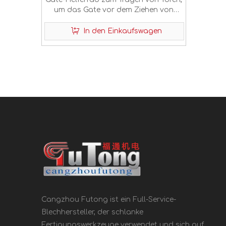
um das Gate vor dem Ziehen von
Gate-Stützrad zu verhindern
In den Einkaufswagen
Cangzhou Futong ist ein Full-Service-
Blechhersteller, der schlanke
Fertigungswerkzeuge verwendet und sich auf