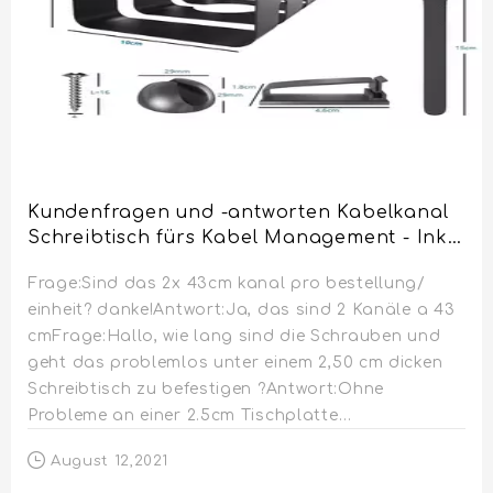
Kundenfragen und -antworten Kabelkanal
Schreibtisch fürs Kabel Management - Inkl.
Zubehör - Tisch Kabelführung
Frage:Sind das 2x 43cm kanal pro bestellung/
Kabelmanagement durch Kabelschacht -
einheit? danke!Antwort:Ja, das sind 2 Kanäle a 43
Cable Organizer Desk
cmFrage:Hallo, wie lang sind die Schrauben und
geht das problemlos unter einem 2,50 cm dicken
Schreibtisch zu befestigen ?Antwort:Ohne
Probleme an einer 2.5cm Tischplatte
verschraubt.Frage:Wie kann man das
August 12,2021