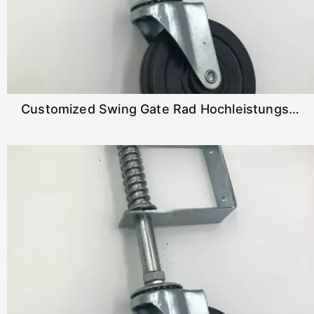
Customized Swing Gate Rad Hochleistungsfeder geladenes Tor Caster für Vinyl-Gates