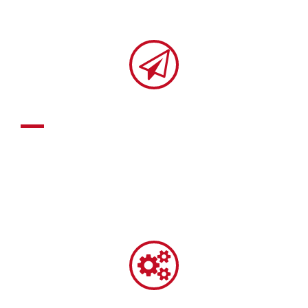
15+ Jahre Geschichte
Wir haben eine mehr als 15-jährige
Geschichte als Hersteller komplexer,
kundenspezifischer Komponenten, die
enge Toleranzen erfordern.
Weit verbreitet