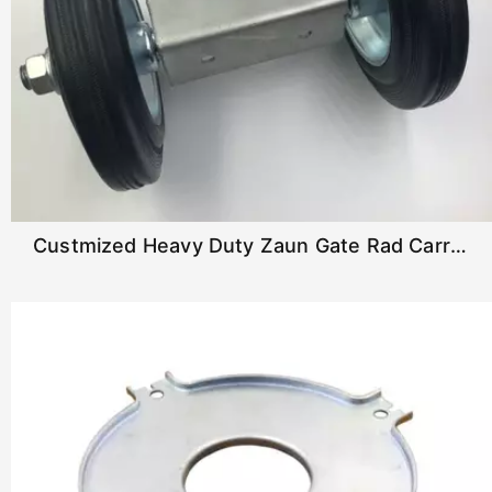
Custmized Heavy Duty Zaun Gate Rad Carrier Gate Helferrad Set