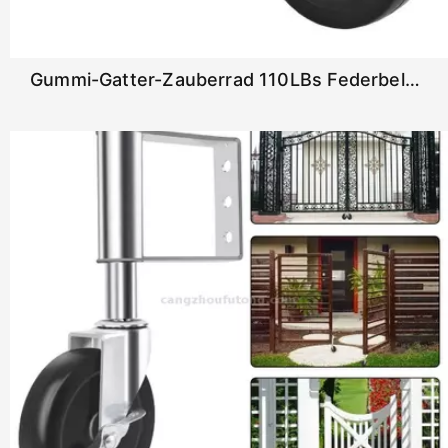
Gummi-Gatter-Zauberrad 110LBs Federbelastetes Swivel-Zaun-Gate-Rad mit Universalhalterung