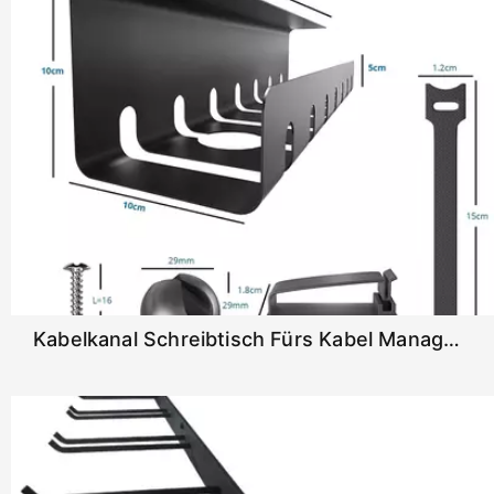
Kabelkanal Schreibtisch Fürs Kabel Management - Inkl. Zubehör - Tisch Kabelführung Kabelmanagement Durch Kabelschacht - Cable Organizer Desk