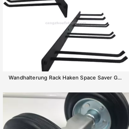
Wandhalterung Rack Haken Space Saver Gartenwerkzeug Organizer Garage Speichersystem Super Heavy Duty Steel Halter Kleiderbügel