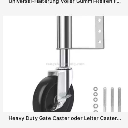
Universal-Halterung Voller Gummi-Reifen Federbelastetes Tor Caster
Heavy Duty Gate Caster oder Leiter Caster Spring mit 4 "Rad geladen