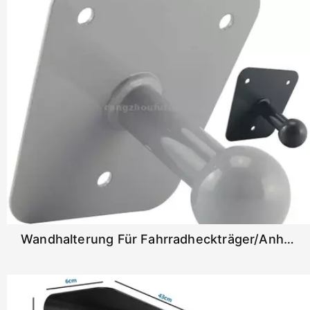
Wandhalterung Für Fahrradheckträger/Anhänger