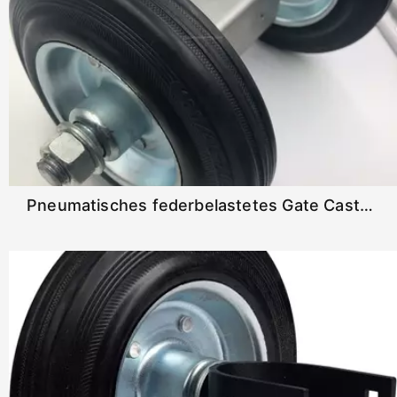
Pneumatisches federbelastetes Gate Caster Universal Mount Gate Rad