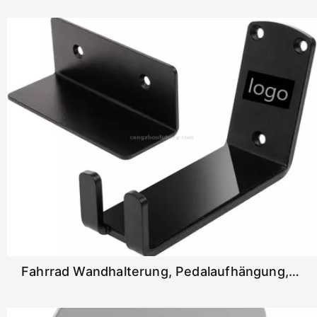
Fahrrad Wandhalterung, Pedalaufhängung, Fahrrad Wandhalter Für Pedale, Für Alle Gängigen Fahrräder, Sicherer Halt, Inklusive Stützwinkel Und Wandschutzpads