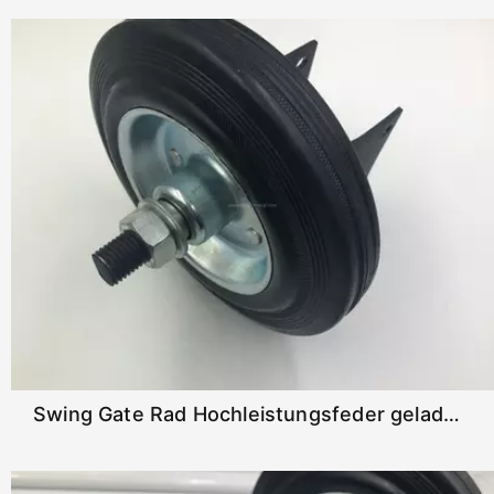
Swing Gate Rad Hochleistungsfeder geladen Gate Caster für Vinyltore