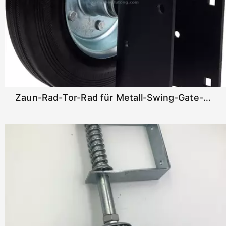
Zaun-Rad-Tor-Rad für Metall-Swing-Gate-Stützrad für Kettengliedzaun