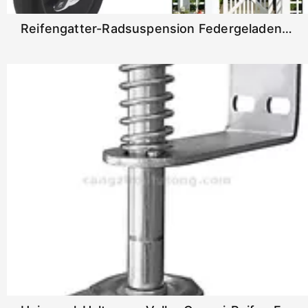
Reifengatter-Radsuspension Federgeladene Holzkettenkette Gate Caster Rad