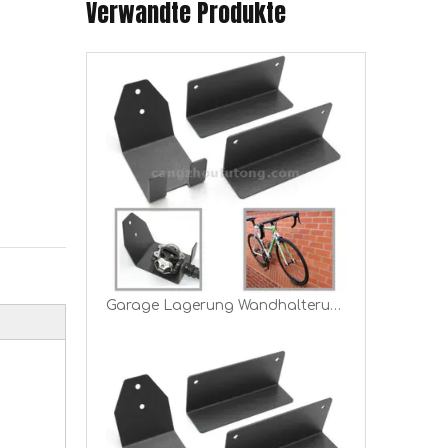
Verwandte Produkte
Wandrad hinterer Trägerhalterung Fahrradträger Rackhalter
Garage Lagerung Wandhalterung Fahrrad Fahrrad Radfahren Pedal Aufhänger Stand Haken Rack