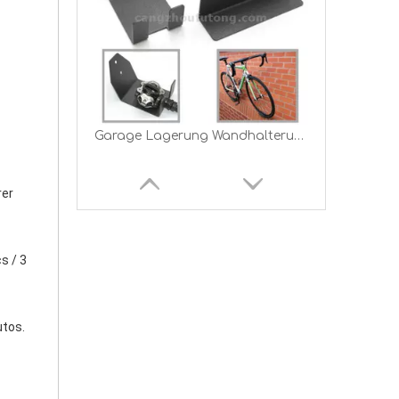
Garage Lagerung Wandhalterung Fahrrad Fahrrad Fahrrad Pedal Kleiderbügel Stand Haken Rack
er 
 / 3 
tos. 
Wandmontierter Fahrradträger Gepäckträger U-Scheiben hinten in Garage Fahrradträger für Autodachhalter