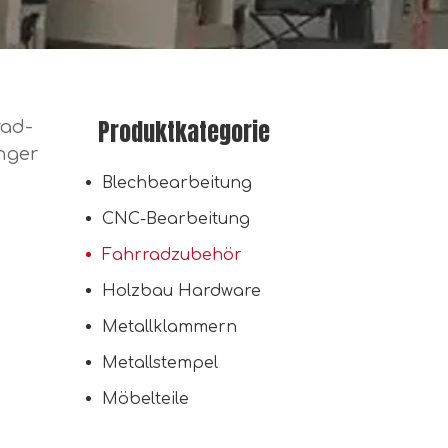
Produktkategorie
rad-
nger
Fahrradwandhalterung Pedalaufhängungsständer für E-Bikes MTB / Rennrad
Blechbearbeitung
CNC-Bearbeitung
Fahrradzubehör
Holzbau Hardware
Metallklammern
Metallstempel
Möbelteile