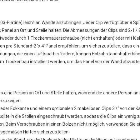
3-Platine) leicht an Wände anzubringen. Jeder Clip verfügt über 8 Spit
 Panel an Ort und Stelle halten. Die Abmessungen der Clips sind 2-1 / 8 
tweder durch 1 Trockenmauerschraube (nicht enthalten) oder mit Kleb
den pro Standard-2 'x 4' Panel empfohlen, um sicherzustellen, dass ein 
endungen, die einen Luftspalt erfordern, können Holzabstandshalterblöc
 Trockenbau installiert werden, um das Panel von der Wand abzuste
s eine Person an Ort und Stelle halten, während die andere Person an d
anzuzeigen.
jeder Eckkante und einem optionalen 2 makellosen Clips 3 \" von der Ka
ollte in die Stollen eingeschraubt werden, sodass die Clips ein wenig 
n. Beim Verschrauben in einen Bolzen nicht möglich, verwenden Sie ei
gsgemäßen Halten sicherzustellen.
f an der Wand, um die Rückseite der Platte an die Wand aufzunehmen 