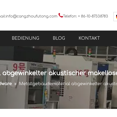

ail:
info@cangzhoufutong.com
Telefon: + 86-10-87338783
BEDIENUNG
BLOG
KONTAKT
 abgewinkelter akustischer makellose
dware
»
Metallgebäudematerial abgewinkelter akusti