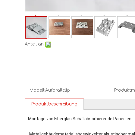
Anteil an:
Modell:
Aufprallclip
Produktm
Produktbeschreibung
Montage von Fiberglas Schallabsorbierende Paneelen
Metallgebäudematerial abgewinkelter akustischer mak