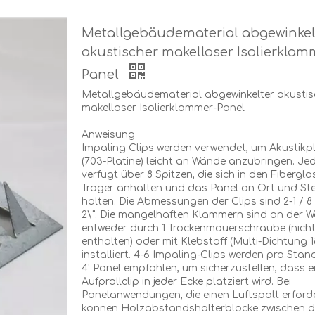
Metallgebäudematerial abgewinkel
akustischer makelloser Isolierklam
Panel
Metallgebäudematerial abgewinkelter akustis
makelloser Isolierklammer-Panel
Anweisung
Impaling Clips werden verwendet, um Akustikp
(703-Platine) leicht an Wände anzubringen. Jed
verfügt über 8 Spitzen, die sich in den Fibergla
Träger anhalten und das Panel an Ort und Ste
halten. Die Abmessungen der Clips sind 2-1 / 8 \
2\". Die mangelhaften Klammern sind an der 
entweder durch 1 Trockenmauerschraube (nich
enthalten) oder mit Klebstoff (Multi-Dichtung 1
installiert. 4-6 Impaling-Clips werden pro Stand
4' Panel empfohlen, um sicherzustellen, dass e
Aufprallclip in jeder Ecke platziert wird. Bei
Panelanwendungen, die einen Luftspalt erford
können Holzabstandshalterblöcke zwischen d