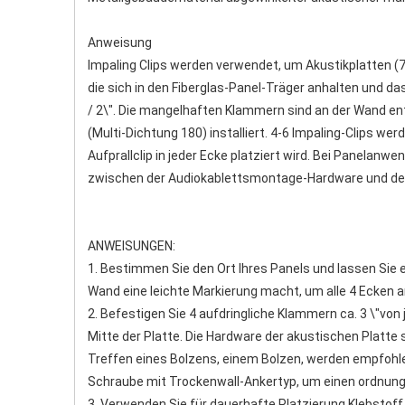
Anweisung
Impaling Clips werden verwendet, um Akustikplatten (70
die sich in den Fiberglas-Panel-Träger anhalten und das
/ 2\". Die mangelhaften Klammern sind an der Wand en
(Multi-Dichtung 180) installiert. 4-6 Impaling-Clips wer
Aufprallclip in jeder Ecke platziert wird. Bei Panelanw
zwischen der Audiokablettsmontage-Hardware und dem
ANWEISUNGEN:
1. Bestimmen Sie den Ort Ihres Panels und lassen Sie e
Wand eine leichte Markierung macht, um alle 4 Ecken 
2. Befestigen Sie 4 aufdringliche Klammern ca. 3 \"von 
Mitte der Platte. Die Hardware der akustischen Platte s
Treffen eines Bolzens, einem Bolzen, werden empfohle
Schraube mit Trockenwall-Ankertyp, um einen ordnun
3. Verwenden Sie für dauerhafte Platzierung Klebstof