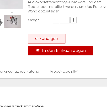
Audiokablettsmontage-Hardware und dem
Trockenbau installiert werden, um das Panel v
Wand abzusteigen.
Menge:
erkundigen
In den Einkaufswagen
arke:
cangzhou Futong
Produktcode:
IM1
elloser Isolierklammer-Panel