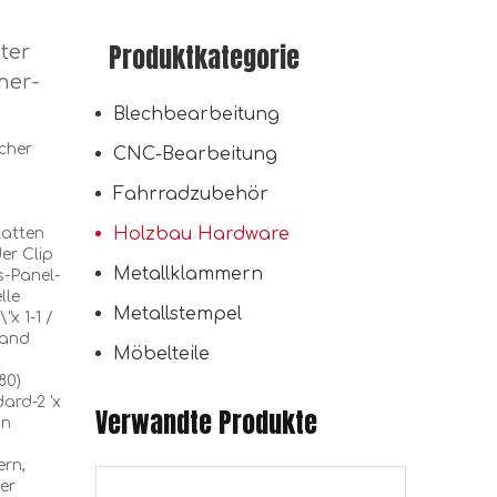
Produktkategorie
ter
mer-
Galvanisierte Holzsteckverbinderplatten doppelseitige Zahnplatte-Nagelscheibe
Blechbearbeitung
cher
CNC-Bearbeitung
Fahrradzubehör
Holzbau Hardware
latten
er Clip
Metallklammern
s-Panel-
lle
Metallstempel
"x 1-1 /
Wand
Möbelteile
t
80)
ard-2 'x
Verwandte Produkte
Double Side-toyhtplate-Gang-Nagel-Platten runder Truss-Nagel-Platte
in
ern,
er