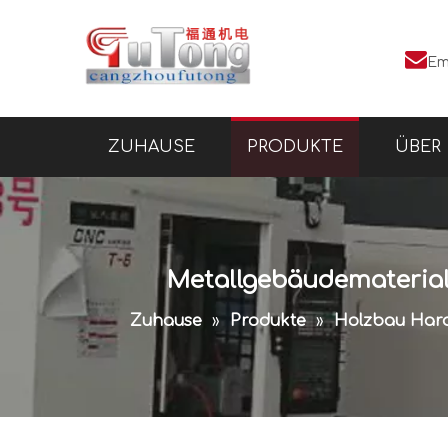

Em
ZUHAUSE
PRODUKTE
ÜBER
Metallgebäudematerial
Zuhause
»
Produkte
»
Holzbau Har