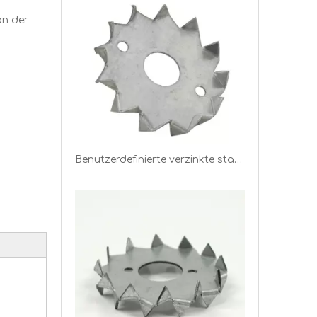
on der
Benutzerdefinierte verzinkte stahl nagelplatte holz haus fahrt nagel teller