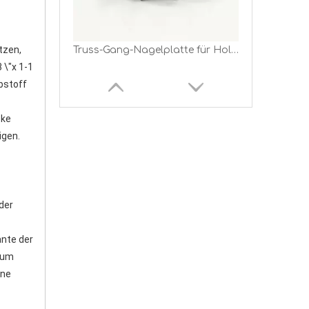
zen, 
Truss-Gang-Nagelplatte für Holzholzverbinder
\"x 1-1 
stoff 
ke 
igen.
er 
nte der 
TRUSS-Nagel-Anti-Platte für Holzkonstruktion und Holzgebäude
zum 
ne 