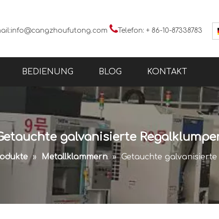

ail:
info@cangzhoufutong.com
Telefon: + 86-10-87338783
BEDIENUNG
BLOG
KONTAKT
Getauchte galvanisierte Regalklumpe
odukte
»
Metallklammern
»
Getauchte galvanisiert