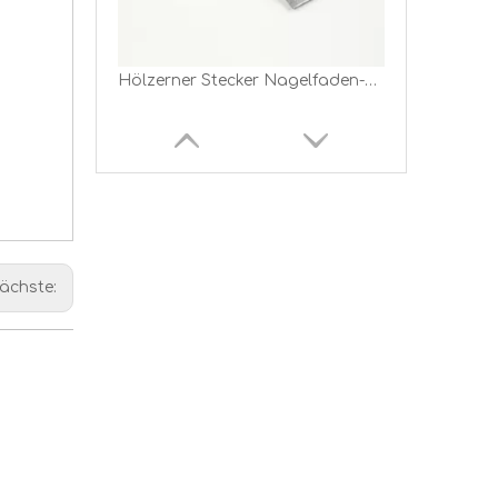
Hölzerner Stecker Nagelfaden-Plattenband-Krawatte-Hersteller in China
ächste:
Holzkonstruktion Rafter Krawatte Hurrikanische Krawatte Klammern verzinkte Befestigungselemente