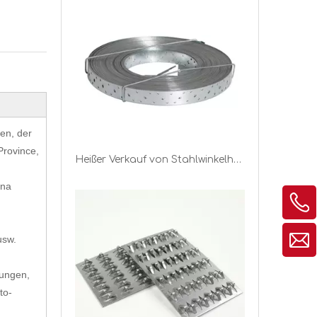
en, der
Province,
Heißer Verkauf von Stahlwinkelhalterungs-Nagel-Traversen-Plattenband-Krawatte für Holzgebäude
ina
usw.
rungen,
to-