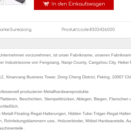
In den Einkaufswagen
arke:
Surealong
Produktcode:
8302426000
s Unternehmen vorzunehmen, ist unser Fabrikname, unseren Fabriknam
der Industriezone von Fengxiang, Nanpi County, Cangzhou City, Hebei 
12, Xinancang Business Tower, Dong Cheng District, Peking, 10007 Ch
rofessionell produzieren Metallhardwareprodukte.
Plattieren, Beschichten, Stempeldrücken, Ablegen, Biegen, Flanschen 
chließlich.
 von Metall-Floating-Regal-Halterungen, Hidden Tube-Träger-Regal-Halte
, Rohrleitungsklammern usw., Holzverbinder, Möbel-Hardwareteile, Au
schinenteile .