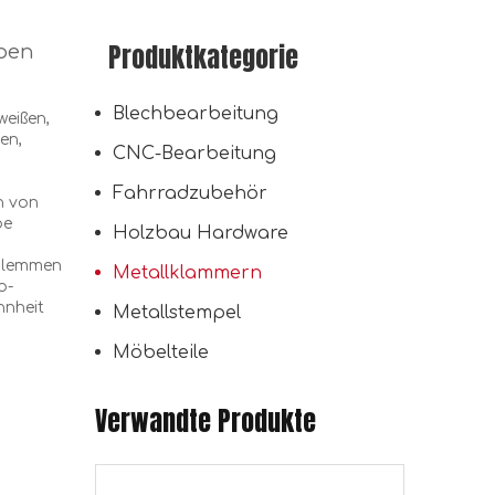
Produktkategorie
mpen
Baumaterial Hausabdeckung Fastener Folie Tacks Faszien Shade Fix Nageltellerclip
Blechbearbeitung
weißen,
en,
CNC-Bearbeitung
Fahrradzubehör
n von
be
Holzbau Hardware
sklemmen
Metallklammern
o-
hnheit
Metallstempel
Möbelteile
Verwandte Produkte
Galvanized Balg Buger Nagel Platte gestanztes Umreifungsband Krawatte