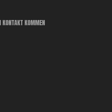
N KONTAKT KOMMEN
Anpassen galvanisierter Bauhalterungen Hurrikan-Krawatte für Holzholz